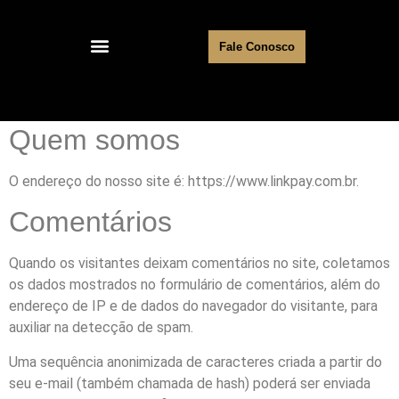
INCORPORADORAS E CONSTRUTORAS
RECURSOS DA PLATAFORMA
Fale Conosco
Quem somos
O endereço do nosso site é: https://www.linkpay.com.br.
Comentários
Quando os visitantes deixam comentários no site, coletamos
os dados mostrados no formulário de comentários, além do
endereço de IP e de dados do navegador do visitante, para
auxiliar na detecção de spam.
Uma sequência anonimizada de caracteres criada a partir do
seu e-mail (também chamada de hash) poderá ser enviada